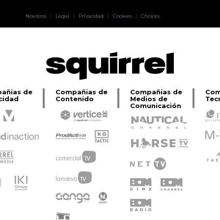
Pablo Pereiro
Nosotros
|
Legal
|
Privacidad
|
Cookies
|
Choices
Lage
añias de
Compañias de
Compañias de
Com
cidad
Contenido
Medios de
Tec
Comunicación