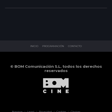
INICIO
PROGRAMACIÓN
CONTACTO
© BOM Comunicación S.L. todos los derechos
reservados
Pablo Pereiro
Nosotros
|
Legal
|
Privacidad
|
Cookies
|
Choices