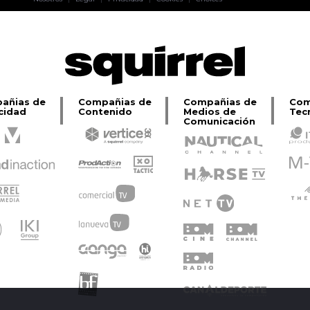
Lage
añias de
Compañias de
Compañias de
Com
cidad
Contenido
Medios de
Tec
Comunicación