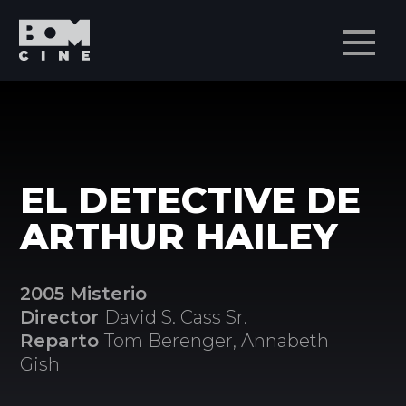
Men
EL DETECTIVE DE
ARTHUR HAILEY
2005 Misterio
Director
David S. Cass Sr.
Reparto
Tom Berenger, Annabeth
Gish