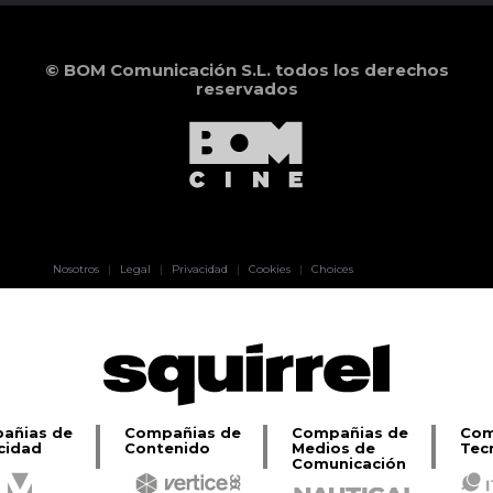
© BOM Comunicación S.L. todos los derechos
reservados
Pablo Pereiro
Nosotros
|
Legal
|
Privacidad
|
Cookies
|
Choices
Lage
añias de
Compañias de
Compañias de
Com
cidad
Contenido
Medios de
Tec
Comunicación