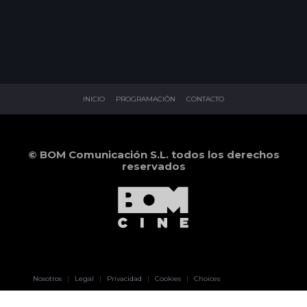
INICIO
PROGRAMACIÓN
CONTACTO
© BOM Comunicación S.L. todos los derechos
reservados
Pablo Pereiro
Nosotros
|
Legal
|
Privacidad
|
Cookies
|
Choices
Lage