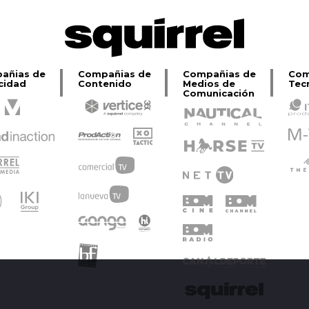
añias de
Compañias de
Compañias de
Com
cidad
Contenido
Medios de
Tec
Comunicación