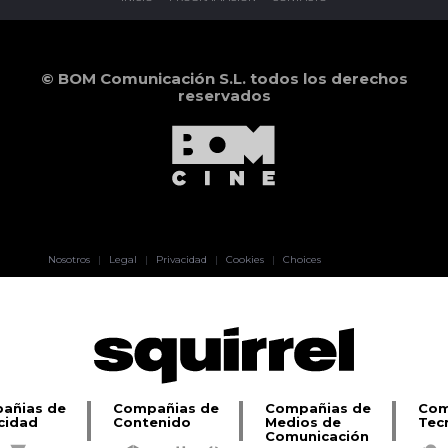
© BOM Comunicación S.L. todos los derechos
reservados
Pablo Pereiro
Nosotros
|
Legal
|
Privacidad
|
Cookies
|
Choices
Lage
añias de
Compañias de
Compañias de
Com
cidad
Contenido
Medios de
Tec
Comunicación