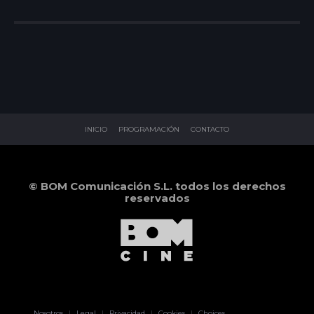
INICIO
PROGRAMACIÓN
CONTACTO
© BOM Comunicación S.L. todos los derechos
reservados
Pablo Pereiro
Nosotros
|
Legal
|
Privacidad
|
Cookies
|
Choices