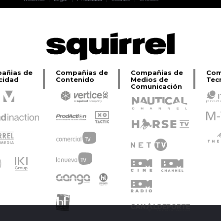
Lage
añias de
Compañias de
Compañias de
Com
cidad
Contenido
Medios de
Tec
Comunicación