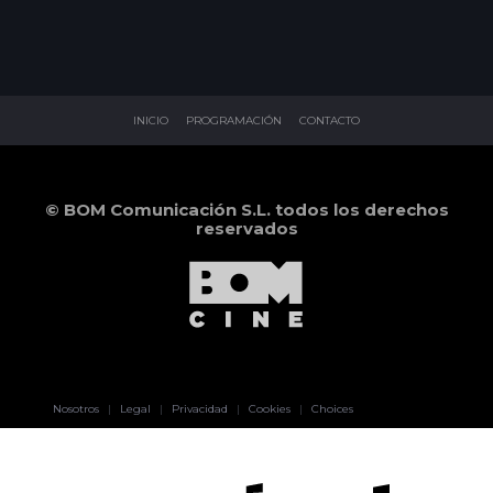
INICIO
PROGRAMACIÓN
CONTACTO
© BOM Comunicación S.L. todos los derechos
reservados
Pablo Pereiro
Nosotros
|
Legal
|
Privacidad
|
Cookies
|
Choices
Lage