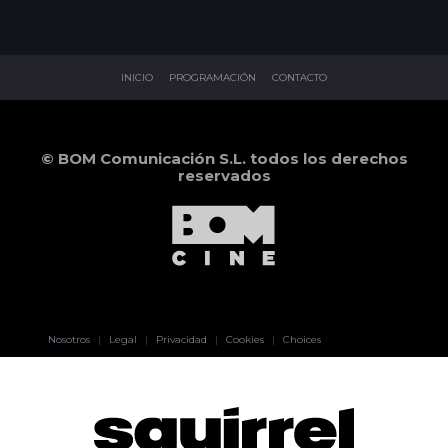
INICIO
PROGRAMACIÓN
CONTACTO
© BOM Comunicación S.L. todos los derechos
reservados
Pablo Pereiro
Nosotros
|
Legal
|
Privacidad
|
Cookies
|
Choices
Lage