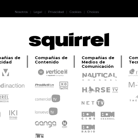
Pablo Pereiro
Nosotros
|
Legal
|
Privacidad
|
Cookies
|
Choices
Lage
añias de
Compañias de
Compañias de
Com
cidad
Contenido
Medios de
Tec
Comunicación