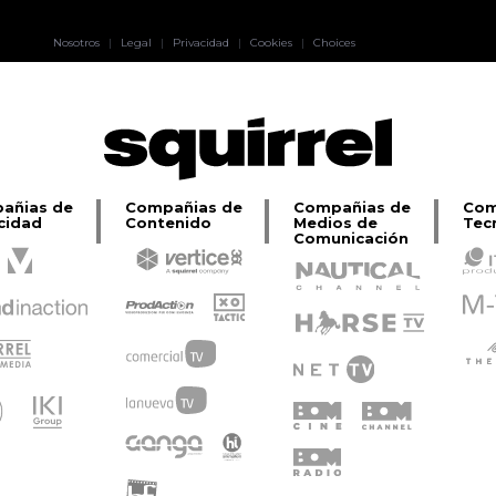
Pablo Pereiro
Nosotros
|
Legal
|
Privacidad
|
Cookies
|
Choices
Lage
añias de
Compañias de
Compañias de
Com
cidad
Contenido
Medios de
Tec
Comunicación