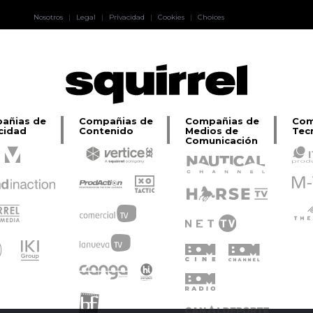
Pablo Pereiro
Nosotros
|
Legal
|
Privacidad
|
Cookies
|
Choices
Lage
añias de
Compañias de
Compañias de
Com
cidad
Contenido
Medios de
Tec
Comunicación