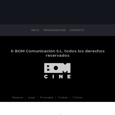
INICIO
PROGRAMACIÓN
CONTACTO
© BOM Comunicación S.L. todos los derechos
reservados
Pablo Pereiro
Nosotros
|
Legal
|
Privacidad
|
Cookies
|
Choices
Lage