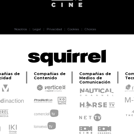
Pablo Pereiro
Nosotros
|
Legal
|
Privacidad
|
Cookies
|
Choices
Lage
añias de
Compañias de
Compañias de
Com
cidad
Contenido
Medios de
Tec
Comunicación