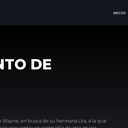
INICIO
NTO DE
de Wayne, en busca de su hermana Lita, a la que
o le encuentra en compañía de otra mujer,