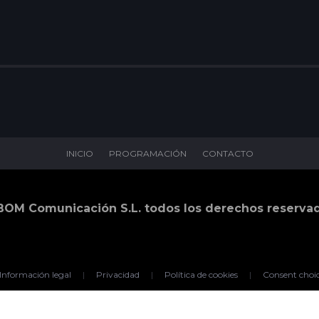
INICIO
PROGRAMACIÓN
CONTACTO
BOM Comunicación S.L. todos los derechos reserva
Información legal
|
Privacidad
|
Política de cookies
|
Consent choi