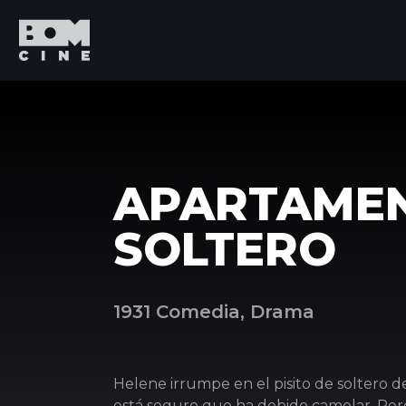
APARTAME
SOLTERO
1931 Comedia, Drama
Helene irrumpe en el pisito de soltero 
está seguro que ha debido camelar. Per