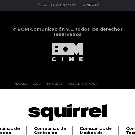
INICIO
PROGRAMACIÓN
CONTACTO
© BOM Comunicación S.L. todos los derechos
reservados
Pablo Pereiro
Nosotros
|
Legal
|
Privacidad
|
Cookies
|
Choices
Lage
añias de
Compañias de
Compañias de
Com
cidad
Contenido
Medios de
Tec