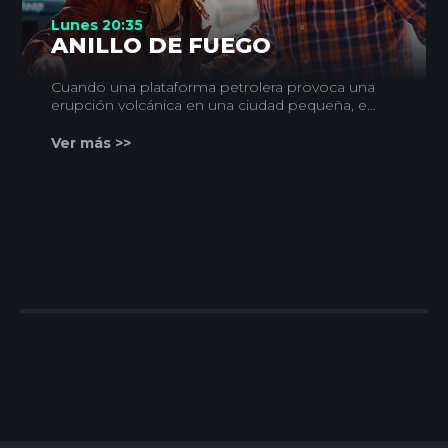
Lunes 20:35
ANILLO DE FUEGO
Cuando una plataforma petrolera provoca una
erupción volcánica en una ciudad pequeña, es
sólo el primero de un efecto desencadenante
denominado Anillo de Fuego que se extiende
Ver más >>
por todo el mundo. Si esta serie de
erupciones cataclísmicas no se puede
detener, la Tierra será tragada por completo,
llevando a una situación que podría suponer la
extinción.