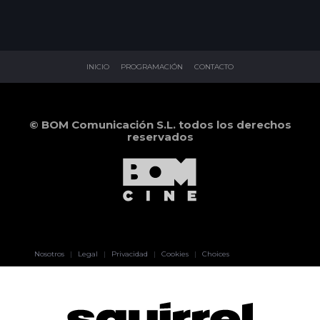
INICIO
PROGRAMACIÓN
CONTACTO
© BOM Comunicación S.L. todos los derechos
reservados
Pablo Pereiro
Nosotros
|
Legal
|
Privacidad
|
Cookies
|
Choices
Lage