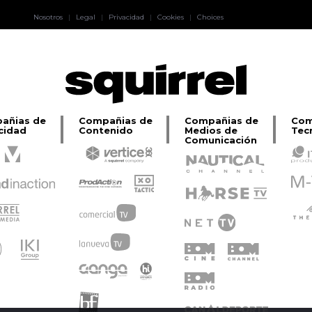
Pablo Pereiro
Nosotros
|
Legal
|
Privacidad
|
Cookies
|
Choices
Lage
añias de
Compañias de
Compañias de
Com
cidad
Contenido
Medios de
Tec
Comunicación